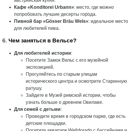
австрийская кухня.
Кафе «Konditorei Urbann»
: место, где можно
попробовать лучшие десерты города.
Пивной бар «Gösser Bräu Wels»
: идеальное место
для любителей пива.
6.
Чем заняться в Вельсе?
Для любителей истории
:
Посетите Замок Вельс с его музейной
экспозицией.
Прогуляйтесь по старым улицам
исторического центра и осмотрите Старинную
ратушу.
Зайдите в Музей римской истории, чтобы
узнать больше о древнем Овилаве.
Для семей с детьми
:
Проведите время в городском парке, где есть
детские площадки.
Посетите аквапарк Welldorado с бассейнами и